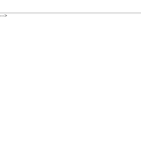
---->