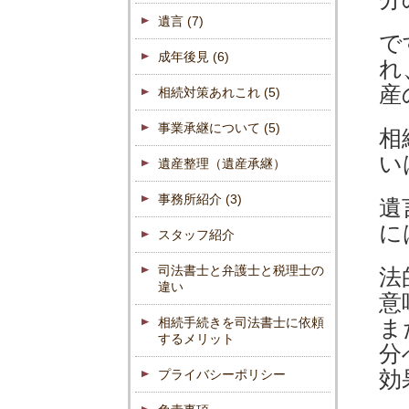
遺言
(7)
で
成年後見
(6)
れ
産
相続対策あれこれ
(5)
事業承継について
(5)
相
い
遺産整理（遺産承継）
事務所紹介
(3)
遺
に
スタッフ紹介
司法書士と弁護士と税理士の
法
違い
意
相続手続きを司法書士に依頼
ま
するメリット
分
プライバシーポリシー
効