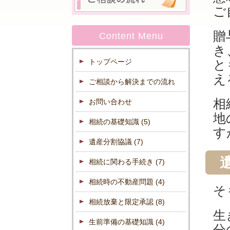
ご
贈
Content Menu
き
トップページ
と
え
ご相談から解決までの流れ
相
お問い合わせ
地
相続の基礎知識
(5)
す
遺産分割協議
(7)
相続に関わる手続き
(7)
相続時の不動産問題
(4)
そ
相続放棄と限定承認
(8)
生
生前準備の基礎知識
(4)
分