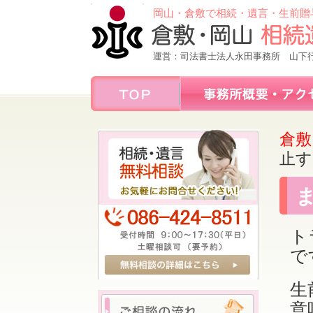
岡山・倉敷で相続・遺言・生前贈
運営：司法書士法人永田事務所 山下
倉敷
止す
ト
で
生
意