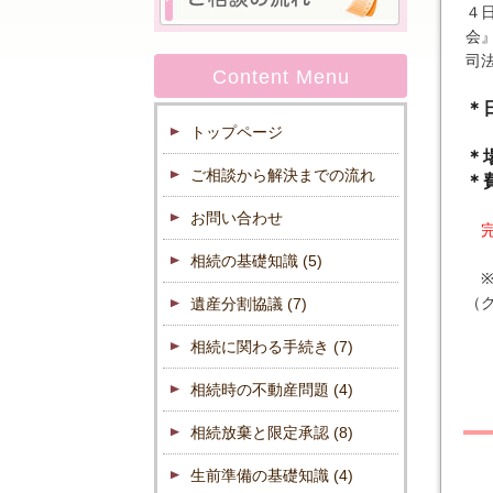
４
会
司
Content Menu
＊
トップページ
9
＊
ご相談から解決までの流れ
＊
お問い合わせ
相続の基礎知識
(5)
※
（
遺産分割協議
(7)
相続に関わる手続き
(7)
相続時の不動産問題
(4)
相続放棄と限定承認
(8)
生前準備の基礎知識
(4)